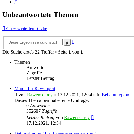
Suche
Unbeantwortete Themen
Zur erweiterten Suche
Erweiterte
Suche
Suche
Die Suche ergab 22 Treffer • Seite
1
von
1
Themen
Antworten
Zugriffe
Letzter Beitrag
Minen für Rawenport
von
Rawenschrey
» 17.12.2021, 12:34 » in
Bebauungplan
Dieses Thema beinhaltet eine Umfrage.
0
Antworten
352687
Zugriffe
Letzter Beitrag
von
Rawenschrey
17.12.2021, 12:34
Datumsfindung für 3. Gemeinderatssitzung