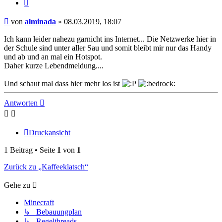
Zitat
Beitrag
von
alminada
»
08.03.2019, 18:07
Ich kann leider nahezu garnicht ins Internet... Die Netzwerke hier in
der Schule sind unter aller Sau und somit bleibt mir nur das Handy
und ab und an mal ein Hotspot.
Daher kurze Lebendmeldung....
Und schaut mal dass hier mehr los ist
Nach
oben
Antworten
Druckansicht
1 Beitrag • Seite
1
von
1
Zurück zu „Kaffeeklatsch“
Gehe zu
Minecraft
↳ Bebauungplan
↳ Regelthreads