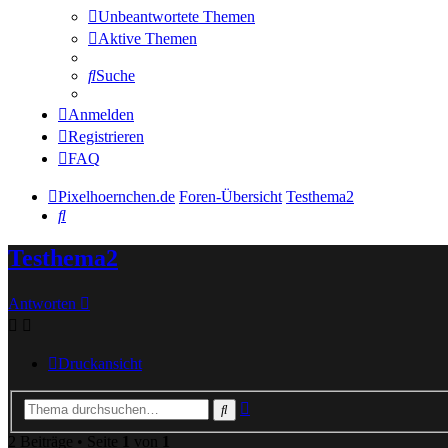
Unbeantwortete Themen
Aktive Themen
Suche
Anmelden
Registrieren
FAQ
Pixelhoernchen.de
Foren-Übersicht
Testhema2
Suche
Testhema2
Antworten
Druckansicht
Erweiterte
Suche
Suche
2 Beiträge • Seite
1
von
1