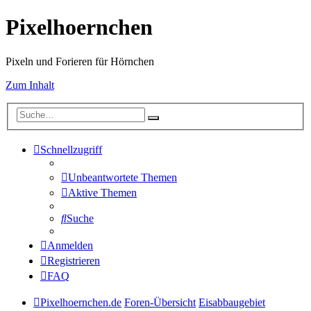
Pixelhoernchen
Pixeln und Forieren für Hörnchen
Zum Inhalt
Schnellzugriff
Unbeantwortete Themen
Aktive Themen
Suche
Anmelden
Registrieren
FAQ
Pixelhoernchen.de
Foren-Übersicht
Eisabbaugebiet