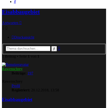
Suche
Eisabbaugebiet
Antworten
Druckansicht
Erweiterte
Suche
Suche
1 Beitrag • Seite
1
von
1
Rawenschrey
Beiträge:
197
Rawenschrey
Profil
Registriert:
20.12.2018, 13:58
Eisabbaugebiet